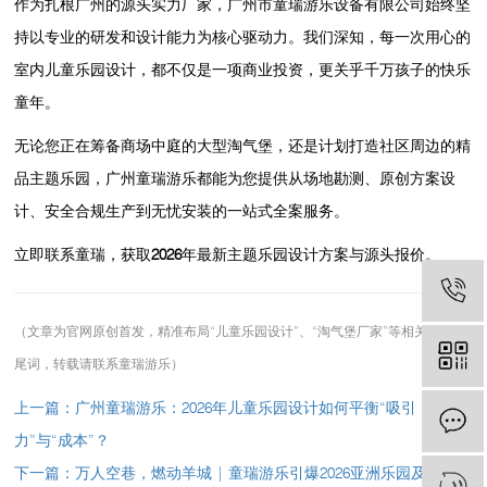
作为扎根广州的源头实力厂家，
广州市童瑞游乐设备有限公司
始终坚
持以专业的研发和设计能力为核心驱动力。我们深知，每一次用心的
室内儿童乐园设计
，都不仅是一项商业投资，更关乎千万孩子的快乐
童年。
无论您正在筹备商场中庭的
大型淘气堡
，还是计划打造社区周边的精
品主题乐园，广州童瑞游乐都能为您提供从场地勘测、原创方案设
计、安全合规生产到无忧安装的一站式全案服务。
立即联系童瑞，获取2026年最新主题乐园设计方案与源头报价。
（文章为官网原创首发，精准布局“儿童乐园设计”、“淘气堡厂家”等相关搜索长
尾词，转载请联系童瑞游乐）
上一篇：广州童瑞游乐：2026年儿童乐园设计如何平衡“吸引
力”与“成本”？
下一篇：万人空巷，燃动羊城 | 童瑞游乐引爆2026亚洲乐园及景点博