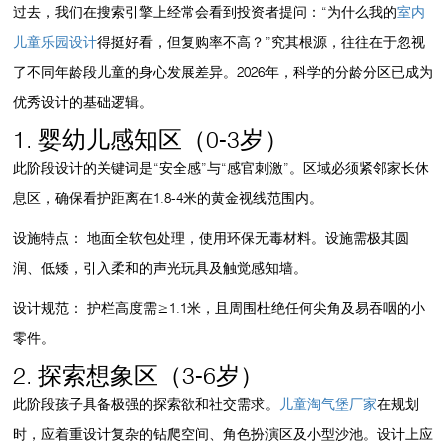
过去，我们在搜索引擎上经常会看到投资者提问：“为什么我的
室内
儿童乐园设计
得挺好看，但复购率不高？”究其根源，往往在于忽视
了不同年龄段儿童的身心发展差异。2026年，科学的分龄分区已成为
优秀设计的基础逻辑。
1. 婴幼儿感知区（0-3岁）
此阶段设计的关键词是“安全感”与“感官刺激”。区域必须紧邻家长休
息区，确保看护距离在1.8-4米的黄金视线范围内。
设施特点：
地面全软包处理，使用环保无毒材料。设施需极其圆
润、低矮，引入柔和的声光玩具及触觉感知墙。
设计规范：
护栏高度需≥1.1米，且周围杜绝任何尖角及易吞咽的小
零件。
2. 探索想象区（3-6岁）
此阶段孩子具备极强的探索欲和社交需求。
儿童淘气堡厂家
在规划
时，应着重设计复杂的钻爬空间、角色扮演区及小型沙池。设计上应