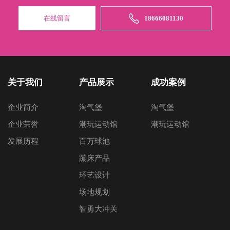
在线留言
18666081130
关于我们
产品展示
成功案例
企业简介
淘气堡
淘气堡
企业荣誉
潮玩运动馆
潮玩运动馆
发展历程
百万球池
蹦床产品
环艺设计
场地规划
智勇大冲关