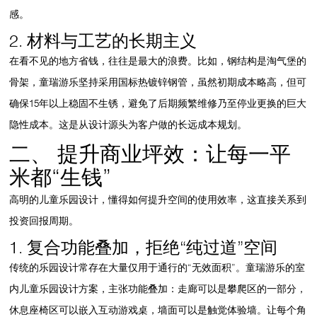
感。
2. 材料与工艺的长期主义
在看不见的地方省钱，往往是最大的浪费。比如，钢结构是淘气堡的
骨架，童瑞游乐坚持采用国标热镀锌钢管，虽然初期成本略高，但可
确保15年以上稳固不生锈，避免了后期频繁维修乃至停业更换的巨大
隐性成本。这是从设计源头为客户做的长远成本规划。
二、 提升商业坪效：让每一平
米都“生钱”
高明的
儿童乐园设计
，懂得如何提升空间的使用效率，这直接关系到
投资回报周期。
1. 复合功能叠加，拒绝“纯过道”空间
传统的乐园设计常存在大量仅用于通行的“无效面积”。童瑞游乐的
室
内儿童乐园设计
方案，主张功能叠加：走廊可以是攀爬区的一部分，
休息座椅区可以嵌入互动游戏桌，墙面可以是触觉体验墙。让每个角