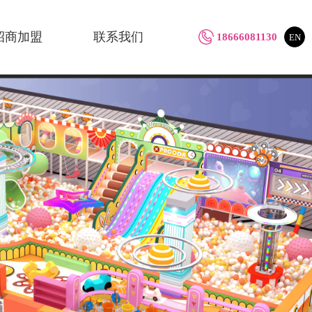
招商加盟
联系我们
18666081130
EN