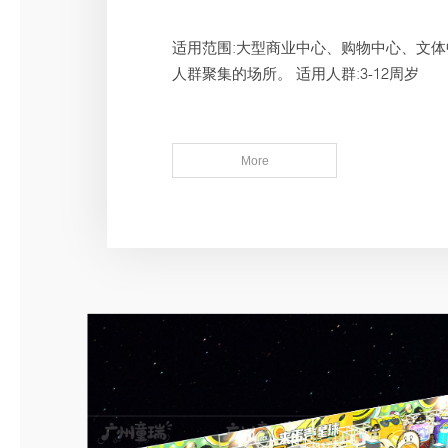
适用范围:大型商业中心、购物中心、文
人群聚集的场所。 适用人群:3-12周岁
More