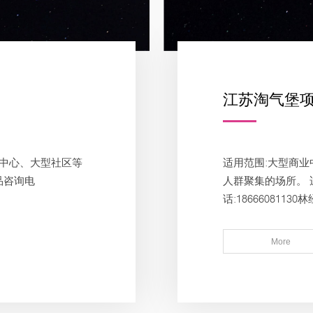
江苏淘气堡
体中心、大型社区等
适用范围:大型商
品咨询电
人群聚集的场所。 适
话:18666081130
More