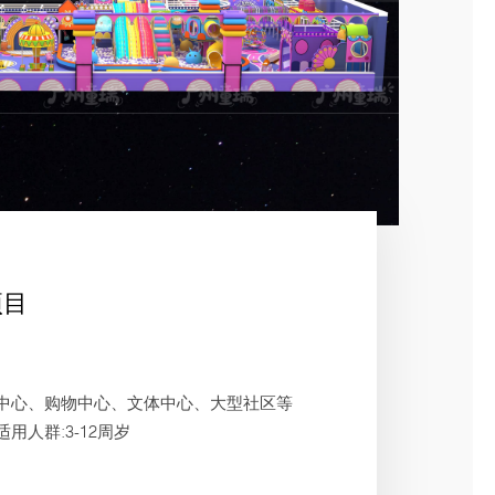
项目
业中心、购物中心、文体中心、大型社区等
用人群:3-12周岁