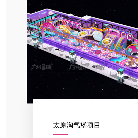
太原淘气堡项目