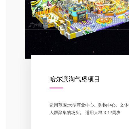
哈尔滨淘气堡项目
适用范围:大型商业中心、购物中心、文
人群聚集的场所。 适用人群:3-12周岁