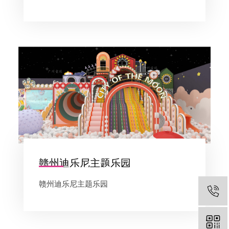
赣州迪乐尼主题乐园
赣州迪乐尼主题乐园