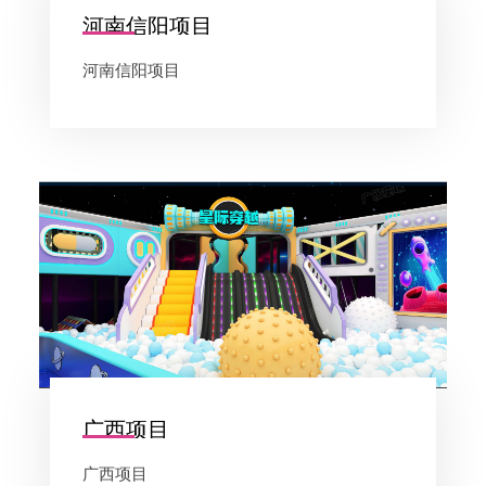
河南信阳项目
河南信阳项目
广西项目
广西项目