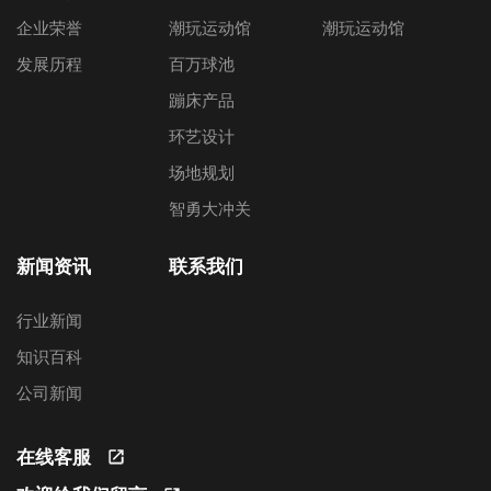
企业荣誉
潮玩运动馆
潮玩运动馆
发展历程
百万球池
蹦床产品
环艺设计
场地规划
智勇大冲关
新闻资讯
联系我们
行业新闻
知识百科
公司新闻
在线客服