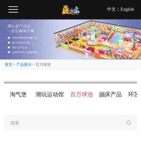
中文
|
English
首页
>
产品展示
>
百万球池
淘气堡
潮玩运动馆
百万球池
蹦床产品
环艺