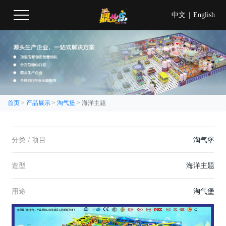
中文
|
English
首页
>
产品展示
>
淘气堡
>
海洋主题
分类 / 项目
淘气堡
造型
海洋主题
用途
淘气堡