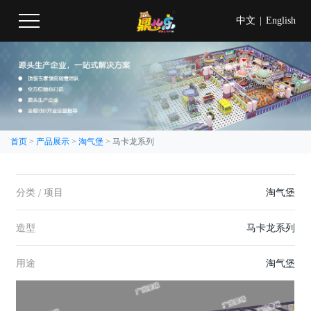
中文
|
English
首页
>
产品展示
>
淘气堡
>
马卡龙系列
分类 / 项目
淘气堡
造型
马卡龙系列
用途
淘气堡