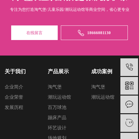
专注为您打造淘气堡/儿童乐园/潮玩运动馆等商业空间，省心更专业
在线留言
18666081130
关于我们
产品展示
成功案例
企业简介
淘气堡
淘气堡
企业荣誉
潮玩运动馆
潮玩运动馆
发展历程
百万球池
蹦床产品
环艺设计
场地规划