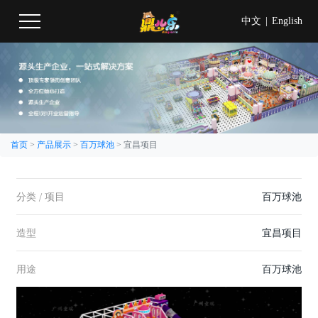
中文
|
English
首页
>
产品展示
>
百万球池
>
宜昌项目
分类 / 项目
百万球池
造型
宜昌项目
用途
百万球池