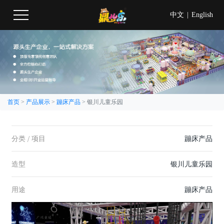
中文
|
English
首页
>
产品展示
>
蹦床产品
>
银川儿童乐园
分类 / 项目
蹦床产品
造型
银川儿童乐园
用途
蹦床产品