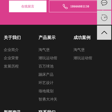
在线留言
18666081130
关于我们
产品展示
成功案例
企业简介
淘气堡
淘气堡
企业荣誉
潮玩运动馆
潮玩运动馆
发展历程
百万球池
蹦床产品
环艺设计
场地规划
智勇大冲关